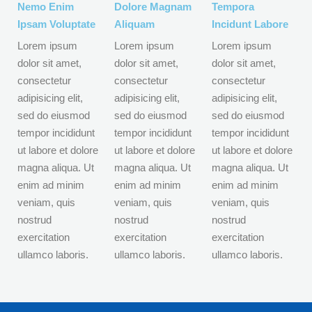
Nemo Enim
Dolore Magnam
Tempora
Ipsam Voluptate
Aliquam
Incidunt Labore
Lorem ipsum
Lorem ipsum
Lorem ipsum
dolor sit amet,
dolor sit amet,
dolor sit amet,
consectetur
consectetur
consectetur
adipisicing elit,
adipisicing elit,
adipisicing elit,
sed do eiusmod
sed do eiusmod
sed do eiusmod
tempor incididunt
tempor incididunt
tempor incididunt
ut labore et dolore
ut labore et dolore
ut labore et dolore
magna aliqua. Ut
magna aliqua. Ut
magna aliqua. Ut
enim ad minim
enim ad minim
enim ad minim
veniam, quis
veniam, quis
veniam, quis
nostrud
nostrud
nostrud
exercitation
exercitation
exercitation
ullamco laboris.
ullamco laboris.
ullamco laboris.