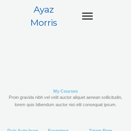
Ayaz
Morris
Steven's Courses
My Courses
Proin gravida nibh vel velit auctor aliquet aenean sollicitudin,
lorem quis bibendum auctor nisi elit consequat ipsum.
Duis Aute Irure
Excepteur
Totam Rem